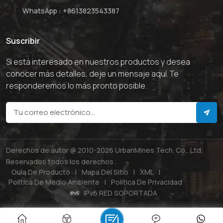
WhatsApp :
+8613823543387
Suscribir
Si está interesado en nuestros productos y desea
conocer más detalles, deje un mensaje aquí. Te
responderemos lo más pronto posible.
Derechos de autor @ 2010-2026 UrbanMines Tech. Co., Ltd.
Reservados todos los derechos .
Guía De Producto
|
Mapa Del Sitio
|
XML
|
Política De Medio Ambiente
|
Política De Privacidad
IPv6 RED SOPORTADA