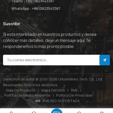
Teams :
+8613823543387
WhatsApp :
+8613823543387
Suscribir
Si está interesado en nuestros productos y desea
conocer más detalles, deje un mensaje aquí. Te
responderemos lo más pronto posible.
Derechos de autor @ 2010-2026 UrbanMines Tech. Co., Ltd.
Reservados todos los derechos .
Guía De Producto
|
Mapa Del Sitio
|
XML
|
Política De Medio Ambiente
|
Política De Privacidad
IPv6 RED SOPORTADA