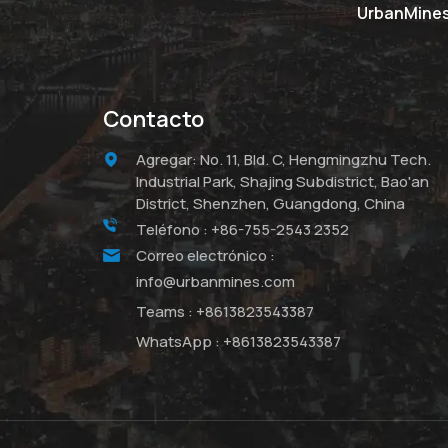
UrbanMines 
Contacto
Agregar: No. 11, Bld. C, Hengmingzhu Tech.
Industrial Park, Shajing Subdistrict, Bao'an
District, Shenzhen, Guangdong, China
Teléfono :
+86-755-2543 2352
Correo electrónico :
info@urbanmines.com
Teams :
+8613823543387
WhatsApp :
+8613823543387