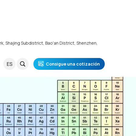
rk, Shajing Subdistrict, Bao'an District, Shenzhen,
ES
Consigue una cotización