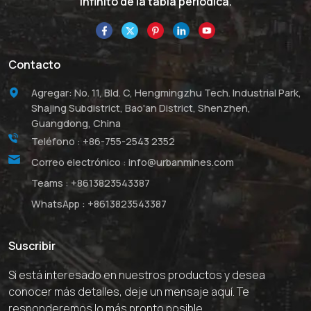
infinito de la tabla periódica.
Contacto
Agregar: No. 11, Bld. C, Hengmingzhu Tech. Industrial Park,
Shajing Subdistrict, Bao'an District, Shenzhen,
Guangdong, China
Teléfono :
+86-755-2543 2352
Correo electrónico :
info@urbanmines.com
Teams :
+8613823543387
WhatsApp :
+8613823543387
Suscribir
Si está interesado en nuestros productos y desea
conocer más detalles, deje un mensaje aquí. Te
responderemos lo más pronto posible.