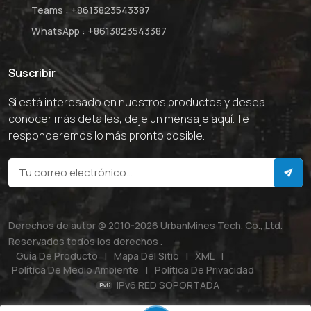
Teams :
+8613823543387
WhatsApp :
+8613823543387
Suscribir
Si está interesado en nuestros productos y desea
conocer más detalles, deje un mensaje aquí. Te
responderemos lo más pronto posible.
Derechos de autor @ 2010-2026 UrbanMines Tech. Co., Ltd.
Reservados todos los derechos .
Guía De Producto
|
Mapa Del Sitio
|
XML
|
Política De Medio Ambiente
|
Política De Privacidad
IPv6 RED SOPORTADA