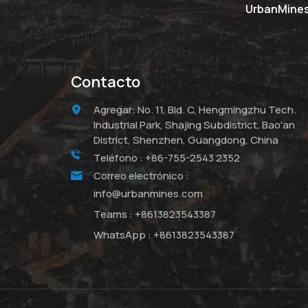
UrbanMines 
Contacto
Agregar: No. 11, Bld. C, Hengmingzhu Tech.
Industrial Park, Shajing Subdistrict, Bao'an
District, Shenzhen, Guangdong, China
Teléfono :
+86-755-2543 2352
Correo electrónico :
info@urbanmines.com
Teams :
+8613823543387
WhatsApp :
+8613823543387