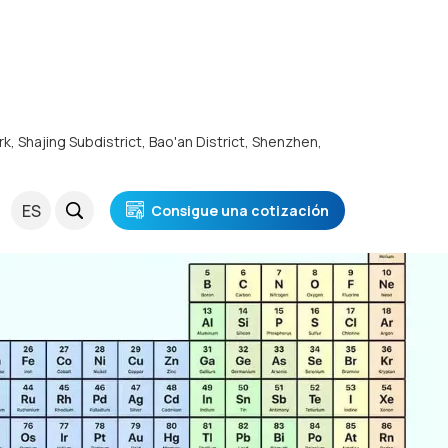
rk, Shajing Subdistrict, Bao'an District, Shenzhen,
ES
Consigue una cotización