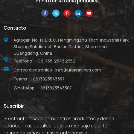
infinito de la tabla periódica.
Contacto
Agregar: No. 11, Bld. C, Hengmingzhu Tech. Industrial Park,
Shajing Subdistrict, Bao'an District, Shenzhen,
Guangdong, China
Teléfono :
+86-755-2543 2352
Correo electrónico :
info@urbanmines.com
Teams :
+8613823543387
WhatsApp :
+8613823543387
Suscribir
Si está interesado en nuestros productos y desea
conocer más detalles, deje un mensaje aquí. Te
responderemos lo más pronto posible.