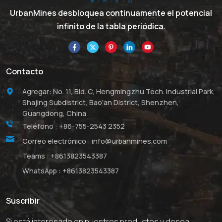
UrbanMines desbloquea continuamente el potencial
infinito de la tabla periódica.
Contacto
Agregar: No. 11, Bld. C, Hengmingzhu Tech. Industrial Park,
Shajing Subdistrict, Bao'an District, Shenzhen,
Guangdong, China
Teléfono :
+86-755-2543 2352
Correo electrónico :
info@urbanmines.com
Teams :
+8613823543387
WhatsApp :
+8613823543387
Suscribir
Si está interesado en nuestros productos y desea