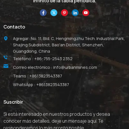
infinito de la tabla periódica.
Contacto
Agregar: No. 11, Bld. C, Hengmingzhu Tech. Industrial Park,
Shajing Subdistrict, Bao'an District, Shenzhen,
Guangdong, China
Teléfono :
+86-755-2543 2352
Correo electrónico :
info@urbanmines.com
Teams :
+8613823543387
WhatsApp :
+8613823543387
Suscribir
Si está interesado en nuestros productos y desea
conocer más detalles, deje un mensaje aquí. Te
responderemos lo más pronto posible.