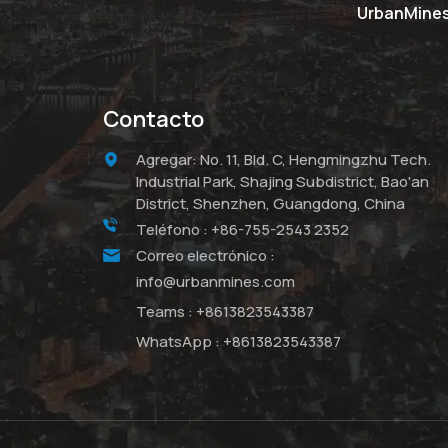
UrbanMines 
Contacto
Agregar: No. 11, Bld. C, Hengmingzhu Tech.
Industrial Park, Shajing Subdistrict, Bao'an
District, Shenzhen, Guangdong, China
Teléfono :
+86-755-2543 2352
Correo electrónico :
info@urbanmines.com
Teams :
+8613823543387
WhatsApp :
+8613823543387