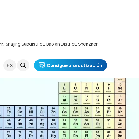
rk, Shajing Subdistrict, Bao'an District, Shenzhen,
ES
Consigue una cotización