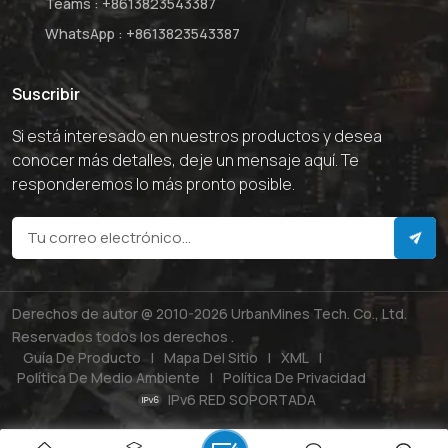
Teams :
+8613823543387
WhatsApp :
+8613823543387
Suscribir
Si está interesado en nuestros productos y desea
conocer más detalles, deje un mensaje aquí. Te
responderemos lo más pronto posible.
Derechos de autor @ 2010-2026 UrbanMines Tech. Co., Ltd.
Reservados todos los derechos .
Guía De Producto
|
Mapa Del Sitio
|
XML
|
Política De Medio Ambiente
|
Política De Privacidad
IPv6 RED SOPORTADA