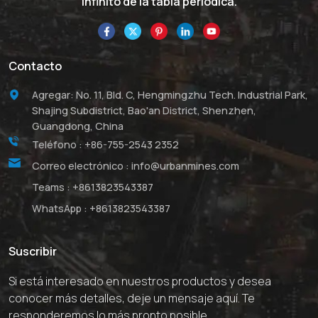
infinito de la tabla periódica.
Contacto
Agregar: No. 11, Bld. C, Hengmingzhu Tech. Industrial Park,
Shajing Subdistrict, Bao'an District, Shenzhen,
Guangdong, China
Teléfono :
+86-755-2543 2352
Correo electrónico :
info@urbanmines.com
Teams :
+8613823543387
WhatsApp :
+8613823543387
Suscribir
Si está interesado en nuestros productos y desea
conocer más detalles, deje un mensaje aquí. Te
responderemos lo más pronto posible.