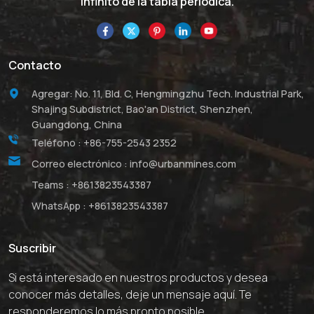
infinito de la tabla periódica.
Contacto
Agregar: No. 11, Bld. C, Hengmingzhu Tech. Industrial Park,
Shajing Subdistrict, Bao'an District, Shenzhen,
Guangdong, China
Teléfono :
+86-755-2543 2352
Correo electrónico :
info@urbanmines.com
Teams :
+8613823543387
WhatsApp :
+8613823543387
Suscribir
Si está interesado en nuestros productos y desea
conocer más detalles, deje un mensaje aquí. Te
responderemos lo más pronto posible.