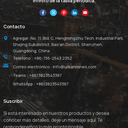
infinito de la tabla periódica.
Contacto
Agregar: No. 11, Bld. C, Hengmingzhu Tech. Industrial Park,
Shajing Subdistrict, Bao'an District, Shenzhen,
Guangdong, China
Teléfono :
+86-755-2543 2352
Correo electrónico :
info@urbanmines.com
Teams :
+8613823543387
WhatsApp :
+8613823543387
Suscribir
Si está interesado en nuestros productos y desea
conocer más detalles, deje un mensaje aquí. Te
responderemos lo más pronto posible.