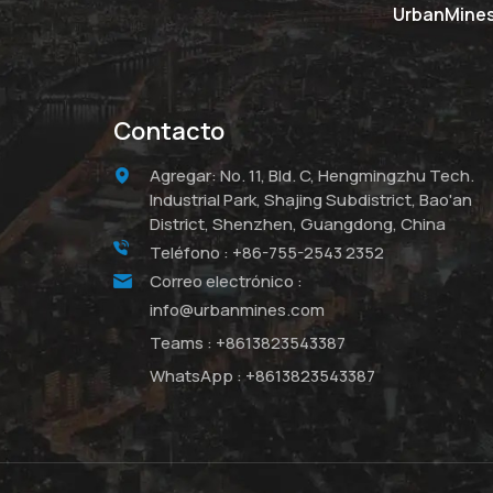
UrbanMines 
Contacto
Agregar: No. 11, Bld. C, Hengmingzhu Tech.
Industrial Park, Shajing Subdistrict, Bao'an
District, Shenzhen, Guangdong, China
Teléfono :
+86-755-2543 2352
Correo electrónico :
info@urbanmines.com
Teams :
+8613823543387
WhatsApp :
+8613823543387