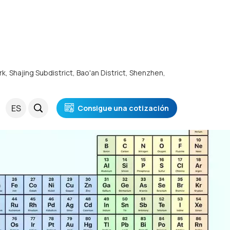
rk, Shajing Subdistrict, Bao'an District, Shenzhen,
ES
Consigue una cotización