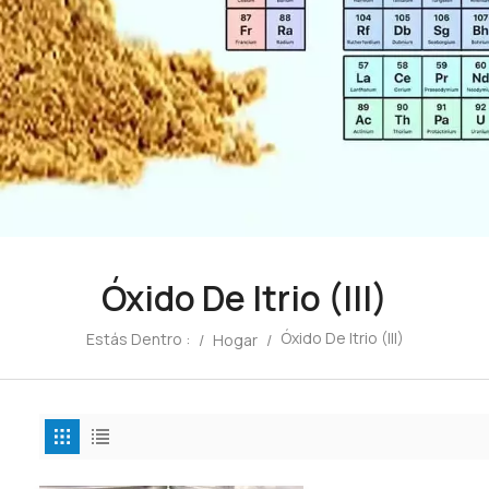
Óxido De Itrio (III)
Óxido De Itrio (III)
Estás Dentro :
/
Hogar
/