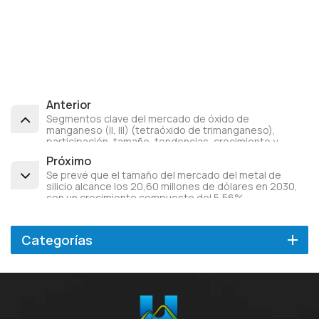
Anterior
Segmentos clave del mercado de óxido de
manganeso (II, III) (tetraóxido de trimanganeso),
participación, tamaño, tendencias, crecimiento y
pronóstico para 2023 en China
Próximo
Se prevé que el tamaño del mercado del metal de
silicio alcance los 20,60 millones de dólares en 2030,
con un crecimiento compuesto del 5,56%.
Categorías