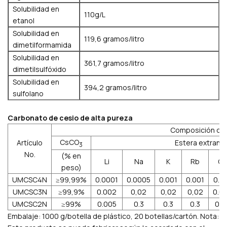
Solubilidad en
110g/L
etanol
Solubilidad en
119,6 gramos/litro
dimetilformamida
Solubilidad en
361,7 gramos/litro
dimetilsulfóxido
Solubilidad en
394,2 gramos/litro
sulfolano
Carbonato de cesio de alta pureza
Composición quí
CsCO
Artículo
Estera extranj
3
No.
(% en
Li
Na
K
Rb
Ca
peso)
UMCSC4N
≥99,99%
0.0001
0.0005
0.001
0.001
0.0
UMCSC3N
≥99,9%
0.002
0,02
0,02
0,02
0.0
UMCSC2N
≥99%
0.005
0.3
0.3
0.3
0,0
Embalaje: 1000 g/botella de plástico, 20 botellas/cartón. Nota: