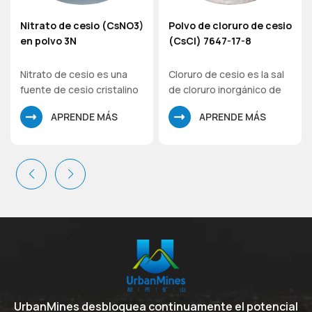
Nitrato de cesio (CsNO3)
Polvo de cloruro de cesio
en polvo 3N
(CsCl) 7647-17-8
Nitrato de cesio es una
Cloruro de cesio es la sal
fuente de cesio cristalino
de cloruro inorgánico de
altamente soluble en agua
cesio, que desempeña un
APRENDE MÁS
APRENDE MÁS
para usos compatibles
papel como catalizador de
con nitratos y pH más bajo
transferencia de fase y
(ácido).
agente vasoconstrictor. El
cloruro de cesio es un
cloruro inorgánico y una
entidad molecular de
cesio.
UrbanMines desbloquea continuamente el potencial