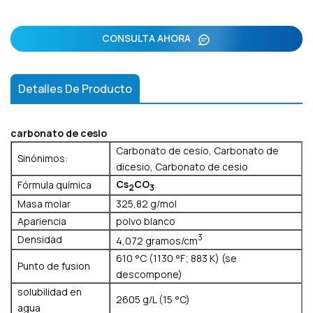
CONSULTA AHORA
Detalles De Producto
carbonato de cesio
Carbonato de cesio, Carbonato de
Sinónimos:
dicesio, Carbonato de cesio
Cs
CO
Fórmula química
2
3
Masa molar
325,82 g/mol
Apariencia
polvo blanco
3
Densidad
4,072 gramos/cm
610 °C (1130 °F; 883 K) (se
Punto de fusion
descompone)
solubilidad en
2605 g/L (15 °C)
agua