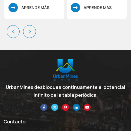
197,12 fluoruro de cerio
195,9fluoruro de lantano
APRENDE MÁS
APRENDE MÁS
UrbanMines desbloquea continuamente el potencial
infinito de la tabla periódica.
Contacto