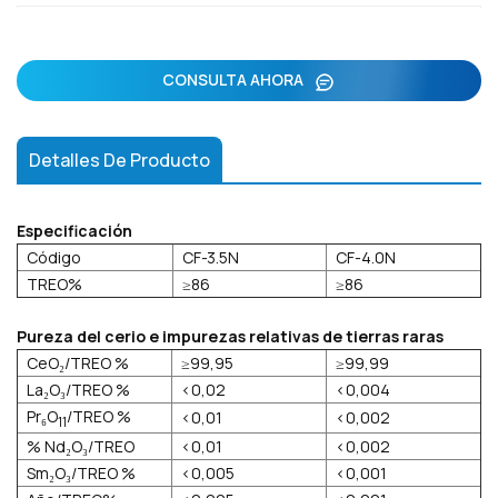
CONSULTA AHORA
Detalles De Producto
Especificación
Código
CF-3.5N
CF-4.0N
TREO%
≥86
≥86
Pureza del cerio e impurezas relativas de tierras raras
CeO₂/TREO %
≥99,95
≥99,99
La₂O₃/TREO %
<0,02
<0,004
Pr₆O
/TREO %
<0,01
<0,002
11
% Nd₂O₃/TREO
<0,01
<0,002
Sm₂O₃/TREO %
<0,005
<0,001