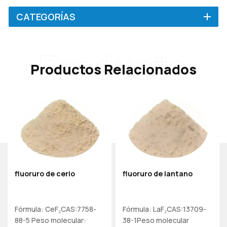
CATEGORÍAS
Producto
Productos Relacionados
fluoruro de cerio
fluoruro de lantano
Fórmula: CeF₃CAS:7758-
Fórmula: LaF₃CAS:13709-
88-5 Peso molecular:
38-1Peso molecular