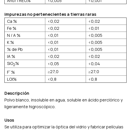
Año/TREO%
<0,005
<0,001
impurezas no pertenecientes a tierras raras
Ca %
<0,02
<0,02
Fe %
<0,02
<0,01
N / A %
<0,01
<0,005
K %
<0,01
<0,005
% de Pb
<0,01
<0,005
IA %
<0,02
<0,02
SiO
%
<0,05
<0,04
2
-
≥27,0
≥27,0
F
%
LOI%
<0,8
<0,8
Descripción
Polvo blanco, insoluble en agua, soluble en ácido perclórico y
ligeramente higroscópico.
Usos
Se utiliza para optimizar la óptica del vidrio y fabricar películas