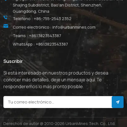
Shajing Subdistrict, Bao'an District, Shenzhen,
Guangdong, China
Teléfono :
+86-755-2543 2352
Correo electrónico :
info@urbanmines.com
Teams :
+8613823543387
WhatsApp :
+8613823543387
Suscribir
Si está interesado en nuestros productos y desea
conocer más detalles, deje un mensaje aquí. Te
responderemos lo más pronto posible.
Derechos de autor @ 2010-2026 UrbanMines Tech. Co., Ltd.