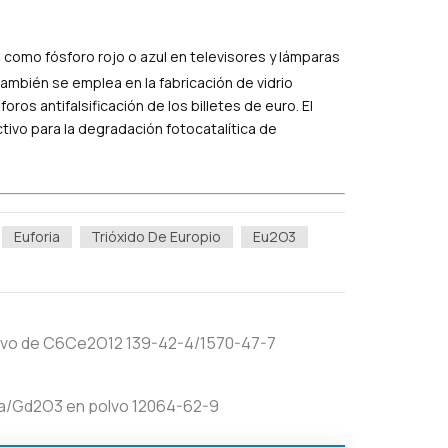
e como fósforo rojo o azul en televisores y lámparas
También se emplea en la fabricación de vidrio
oros antifalsificación de los billetes de euro. El
tivo para la degradación fotocatalítica de
Euforia
Trióxido De Europio
Eu2O3
polvo de C6Ce2O12 139-42-4/1570-47-7
inia/Gd2O3 en polvo 12064-62-9