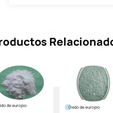
Product
roductos Relacionad
ido de europio
Óxido de europio