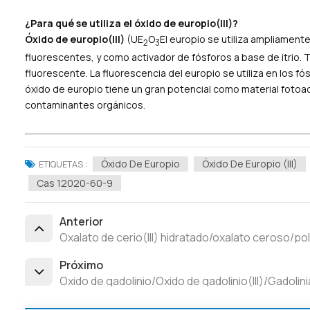
¿Para qué se utiliza el óxido de europio(III)?
Óxido de europio(III)
(UE
O
El europio se utiliza ampliament
2
3
fluorescentes, y como activador de fósforos a base de itrio. 
fluorescente. La fluorescencia del europio se utiliza en los fósf
óxido de europio tiene un gran potencial como material fotoac
contaminantes orgánicos.
Óxido De Europio
Óxido De Europio (III)
ETIQUETAS :
Cas 12020-60-9
Anterior
Oxalato de cerio(III) hidratado/oxalato ceroso/
Próximo
Óxido de gadolinio/Óxido de gadolinio(III)/Gadol