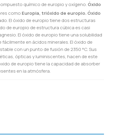
compuesto químico de europio y oxígeno.
Óxido
bres como
Europia, trióxido de europio. Óxido
do. El óxido de europio tiene dos estructuras
ido de europio de estructura cúbica es casi
agnesio. El óxido de europio tiene una solubilidad
e fácilmente en ácidos minerales. El óxido de
stable con un punto de fusión de 2350 °C. Sus
ticas, ópticas y luminiscentes, hacen de este
óxido de europio tiene la capacidad de absorber
esentes en la atmósfera.