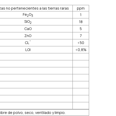
as no pertenecientes a las tierras raras
ppm
Fe
O
1
2
3
SiO
18
2
CaO
5
ZnO
7
CL¯
<50
LOI
<0,8%
e de polvo, seco, ventilado y limpio.