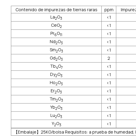
Contenido de impurezas de tierras raras
ppm
Impurez
La
O
<1
2
3
CeO
<1
2
Pr
O
<1
6
11
Nd
O
<1
2
3
Sm
O
<1
2
3
Gd
O
2
2
3
Tb
O
<1
4
7
Dy
O
<1
2
3
Ho
O
<1
2
3
Er
O
<1
2
3
Tm
O
<1
2
3
Yb
O
<1
2
3
Lu
O
<1
2
3
Y
O
<1
2
3
【Embalaje】25KG/bolsa Requisitos: a prueba de humedad, libr