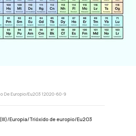
xido De Europio/Eu2O3 12020-60-9
III)/Europia/Trióxido de europio/Eu2O3