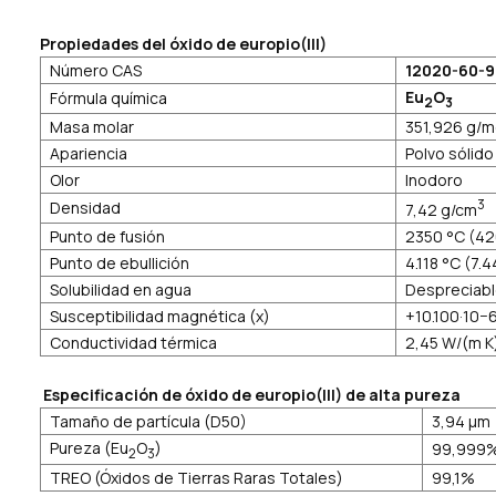
Propiedades del óxido de europio(III)
Número CAS
12020-60-9
Eu
O
Fórmula química
2
3
Masa molar
351,926 g/m
Apariencia
Polvo sólido
Olor
Inodoro
3
Densidad
7,42 g/cm
Punto de fusión
2350 °C (42
Punto de ebullición
4.118 °C (7.4
Solubilidad en agua
Despreciab
Susceptibilidad magnética (χ)
+10.100·10−
Conductividad térmica
2,45 W/(m K
Especificación de óxido de europio(III) de alta pureza
Tamaño de partícula (D50)
3,94 µm
Pureza (Eu
O
)
99,999
2
3
TREO (Óxidos de Tierras Raras Totales)
99,1%