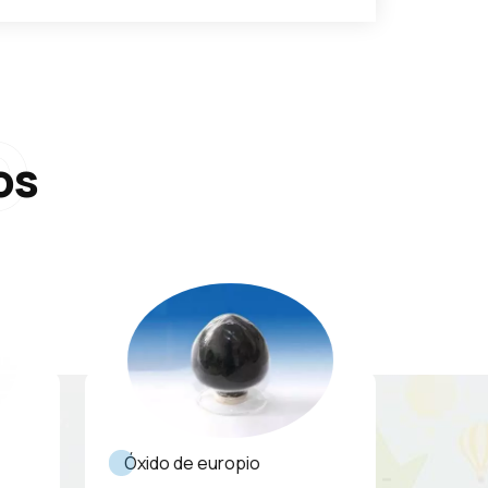
o
os
Óxido de europio
Óxido