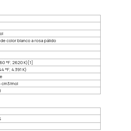
ol
 de color blanco a rosa pálido
60 °F; 2620 K)[1]
44 °F; 4.391 K)
le
6 cm3/mol
)
%