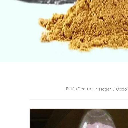
Estás Dentro :
/
Hogar
/
Óxido