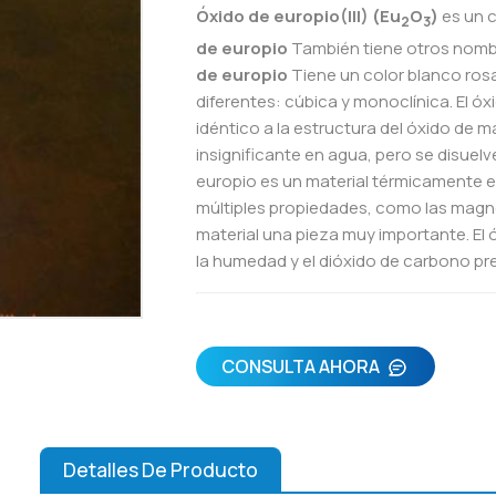
Óxido de europio(III) (Eu
O
)
es un 
2
3
de europio
También tiene otros nom
de europio
Tiene un color blanco rosa
diferentes: cúbica y monoclínica. El óx
idéntico a la estructura del óxido de m
insignificante en agua, pero se disuelv
europio es un material térmicamente e
múltiples propiedades, como las magné
material una pieza muy importante. El 
la humedad y el dióxido de carbono pr
CONSULTA AHORA
Detalles De Producto