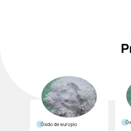
P
Óx
Óxido de europio