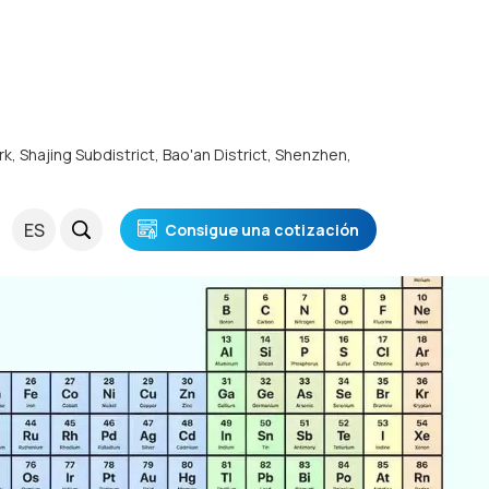
rk, Shajing Subdistrict, Bao'an District, Shenzhen,
ES
Consigue una cotización