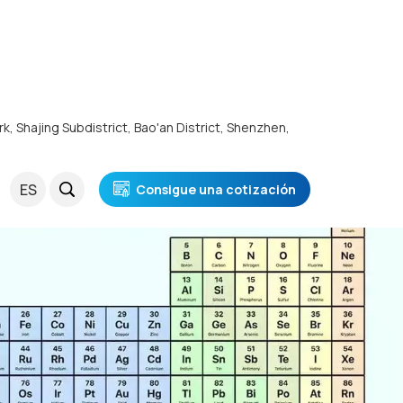
rk, Shajing Subdistrict, Bao'an District, Shenzhen,
ES
Consigue una cotización