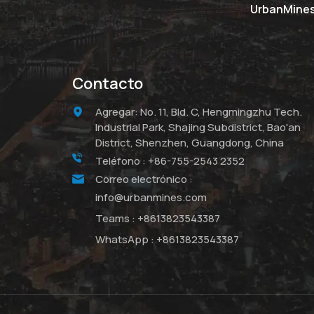
UrbanMines 
Contacto
Agregar: No. 11, Bld. C, Hengmingzhu Tech.
Industrial Park, Shajing Subdistrict, Bao'an
District, Shenzhen, Guangdong, China
Teléfono :
+86-755-2543 2352
Correo electrónico :
info@urbanmines.com
Teams :
+8613823543387
WhatsApp :
+8613823543387