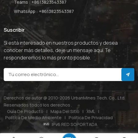
Teams :
+8613823543387
WhatsApp :
+8613823543387
Suscribir
Si está interesado en nuestros productos y desea
conocer más detalles, deje un mensaje aquí. Te
responderemos lo más pronto posible.
Derechos de autor @ 2010-2026 UrbanMines Tech. Co., Ltd.
Reservados todos los derechos .
Guía De Producto
|
Mapa Del Sitio
|
XML
|
Política De Medio Ambiente
|
Política De Privacidad
IPv6 RED SOPORTADA