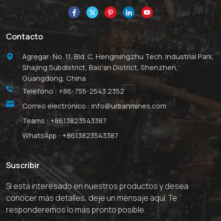
Contacto
Agregar: No. 11, Bld. C, Hengmingzhu Tech. Industrial Park,
Shajing Subdistrict, Bao'an District, Shenzhen,
Guangdong, China
Teléfono :
+86-755-2543 2352
Correo electrónico :
info@urbanmines.com
Teams :
+8613823543387
WhatsApp :
+8613823543387
Suscribir
Si está interesado en nuestros productos y desea
conocer más detalles, deje un mensaje aquí. Te
responderemos lo más pronto posible.