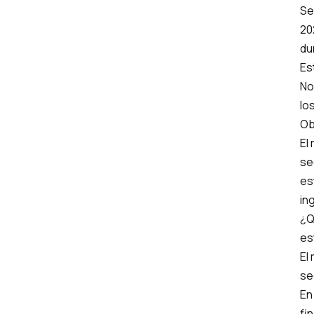
Se
20
du
Es
No
los
Ob
El
se
es
in
¿Q
es
El
se
En
fi