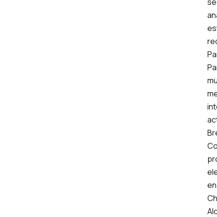
se
an
es
re
Pa
Pa
mu
me
in
ac
Br
Co
pr
ele
en
Ch
Al