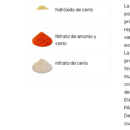
La
hidróxido de cerio
po
pr
re
Nitrato de amonio y
va
cerio
es
La
pr
nitrato de cerio
fi
mu
cr
Carbonato de cerio
de
de alta pureza
El
PA
De
cu