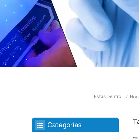
Estás Dentro :
/
Hog
T
Categorías