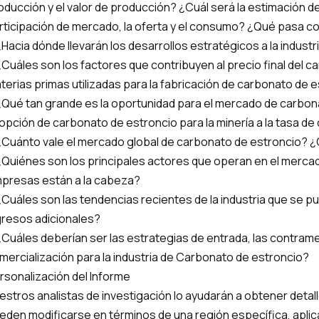
oducción y el valor de producción? ¿Cuál será la estimación de
rticipación de mercado, la oferta y el consumo? ¿Qué pasa co
¿Hacia dónde llevarán los desarrollos estratégicos a la industr
¿Cuáles son los factores que contribuyen al precio final del 
terias primas utilizadas para la fabricación de carbonato de 
¿Qué tan grande es la oportunidad para el mercado de carbon
opción de carbonato de estroncio para la minería a la tasa d
¿Cuánto vale el mercado global de carbonato de estroncio? ¿C
¿Quiénes son los principales actores que operan en el merc
presas están a la cabeza?
¿Cuáles son las tendencias recientes de la industria que se 
gresos adicionales?
¿Cuáles deberían ser las estrategias de entrada, las contram
mercialización para la industria de Carbonato de estroncio?
rsonalización del Informe
estros analistas de investigación lo ayudarán a obtener detal
eden modificarse en términos de una región específica, aplica