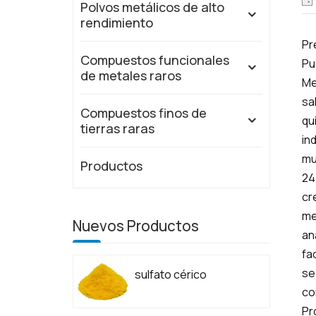
Polvos metálicos de alto
rendimiento
Pr
Compuestos funcionales
Pu
de metales raros
Me
sa
Compuestos finos de
qu
tierras raras
in
mu
Productos
24
cr
me
Nuevos Productos
an
fa
se
sulfato cérico
co
Pr