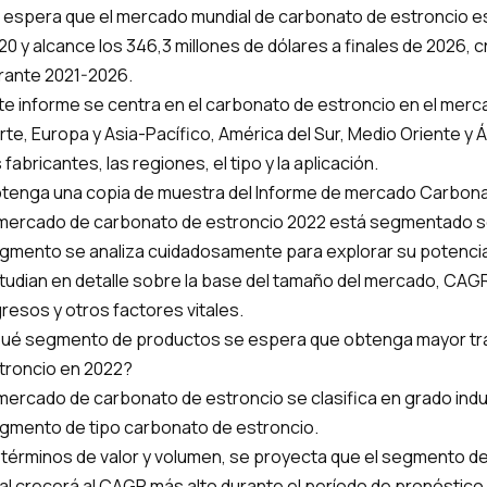
 espera que el mercado mundial de carbonato de estroncio es
20 y alcance los 346,3 millones de dólares a finales de 2026,
rante 2021-2026.
te informe se centra en el carbonato de estroncio en el merc
rte, Europa y Asia-Pacífico, América del Sur, Medio Oriente y 
 fabricantes, las regiones, el tipo y la aplicación.
tenga una copia de muestra del Informe de mercado Carbona
 mercado de carbonato de estroncio 2022 está segmentado seg
gmento se analiza cuidadosamente para explorar su potenci
tudian en detalle sobre la base del tamaño del mercado, CAG
gresos y otros factores vitales.
ué segmento de productos se espera que obtenga mayor tra
troncio en 2022?
 mercado de carbonato de estroncio se clasifica en grado indus
gmento de tipo carbonato de estroncio.
 términos de valor y volumen, se proyecta que el segmento de
nal crecerá al CAGR más alto durante el período de pronóstico