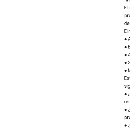
El
pr
de
El
● 
● 
● 
● 
● 
Es
si
● 
un
● 
pr
● 