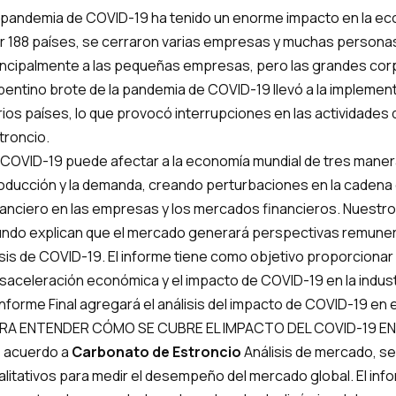
 pandemia de COVID-19 ha tenido un enorme impacto en la eco
r 188 países, se cerraron varias empresas y muchas personas
incipalmente a las pequeñas empresas, pero las grandes corpo
pentino brote de la pandemia de COVID-19 llevó a la implemen
rios países, lo que provocó interrupciones en las actividades
troncio.
 COVID-19 puede afectar a la economía mundial de tres maner
oducción y la demanda, creando perturbaciones en la cadena d
nanciero en las empresas y los mercados financieros. Nuestros
ndo explican que el mercado generará perspectivas remunera
isis de COVID-19. El informe tiene como objetivo proporcionar u
saceleración económica y el impacto de COVID-19 en la indust
 Informe Final agregará el análisis del impacto de COVID-19 en e
RA ENTENDER CÓMO SE CUBRE EL IMPACTO DEL COVID-19 EN
 acuerdo a
Carbonato de Estroncio
Análisis de mercado, se 
alitativos para medir el desempeño del mercado global. El inf