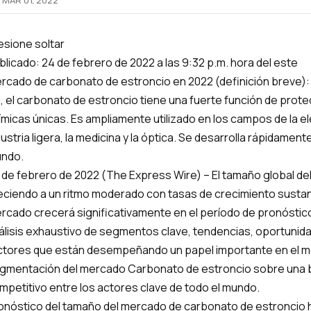
MAR 01, 2022
esione soltar
blicado: 24 de febrero de 2022 a las 9:32 p.m. hora del este
rcado de carbonato de estroncio en 2022 (definición breve): c
l, el carbonato de estroncio tiene una fuerte función de prote
ímicas únicas. Es ampliamente utilizado en los campos de la electr
dustria ligera, la medicina y la óptica. Se desarrolla rápidamen
ndo.
 de febrero de 2022 (The Express Wire) – El tamaño global de
eciendo a un ritmo moderado con tasas de crecimiento sustanc
rcado crecerá significativamente en el período de pronóstico,
álisis exhaustivo de segmentos clave, tendencias, oportunida
ctores que están desempeñando un papel importante en el me
gmentación del mercado Carbonato de estroncio sobre una b
mpetitivo entre los actores clave de todo el mundo.
onóstico del tamaño del mercado de carbonato de estroncio h