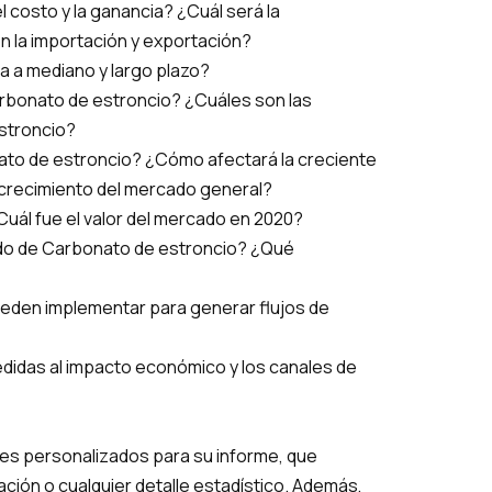
l costo y la ganancia? ¿Cuál será la
n la importación y exportación?
ia a mediano y largo plazo?
carbonato de estroncio? ¿Cuáles son las
estroncio?
ato de estroncio? ¿Cómo afectará la creciente
e crecimiento del mercado general?
uál fue el valor del mercado en 2020?
ado de Carbonato de estroncio? ¿Qué
pueden implementar para generar flujos de
edidas al impacto económico y los canales de
les personalizados para su informe, que
ción o cualquier detalle estadístico. Además,