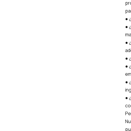
pr
pa
● 
● 
ma
● 
ad
● 
● 
em
● 
in
● 
co
Pe
Nu
pu