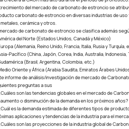
 crecimiento del mercado de carbonato de estroncio se atrib
oducto carbonato de estroncio en diversas industrias de uso fi
 metales, cerámica y otros.
 mercado de carbonato de estroncio se clasifica además según
América del Norte (Estados Unidos, Canadá y México)
Europa (Alemania, Reino Unido, Francia, Italia, Rusia y Turquía, e
Asia-Pacífico (China, Japón, Corea, India, Australia, Indonesia, T
Sudamérica (Brasil, Argentina, Colombia, etc.)
Medio Oriente y África (Arabia Saudita, Emiratos Árabes Unidos,
te informe de análisis/investigación de mercado de Carbonat
guientes preguntas a sus
¿Cuáles son las tendencias globales en el mercado de Carbon
 aumento o disminución de la demanda en los próximos años?
¿Cuál es la demanda estimada de diferentes tipos de product
óximas aplicaciones y tendencias de la industria para el mer
¿Cuáles son las proyecciones de la industria global de Carbon