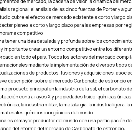
gmentos de mercado, la cadena de valor, la dinámica del merca
álisis regional, el análisis de las cinco fuerzas de Porter y al
tudio cubre el efecto de mercado existente a corto y largo p
dactar planes a corto y largo plazo para las empresas por reg
norama competitivo
ra tener una idea detallada y profunda sobre los conocimient
y importante crear un entorno competitivo entre los diferent
rcado en todo el país. Todos los actores del mercado compite
ternacionales mediante la implementación de diversos tipos d
tualizaciones de productos, fusiones y adquisiciones, asociac
eve descripción sobre el mercado Carbonato de estroncio en
mo producto principal en la industria de la sal, el carbonato d
otección contra rayos X y propiedades físico-químicas únicas.
ctrónica, la industria militar, la metalurgia, la industria ligera,
 materiales químicos inorgánicos del mundo.
ina es el mayor productor del mundo con una participación de
cance del informe del mercado de Carbonato de estroncio: