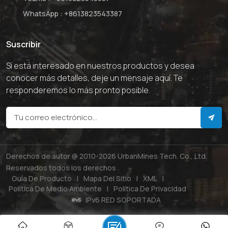
WhatsApp :
+8613823543387
Suscribir
Si está interesado en nuestros productos y desea
conocer más detalles, deje un mensaje aquí. Te
responderemos lo más pronto posible.
Derechos de autor @ 2010-2026 UrbanMines Tech. Co., Ltd.
Reservados todos los derechos .
Guía De Producto
|
Mapa Del Sitio
|
XML
|
Política De Medio Ambiente
|
Política De Privacidad
IPv6 RED SOPORTADA