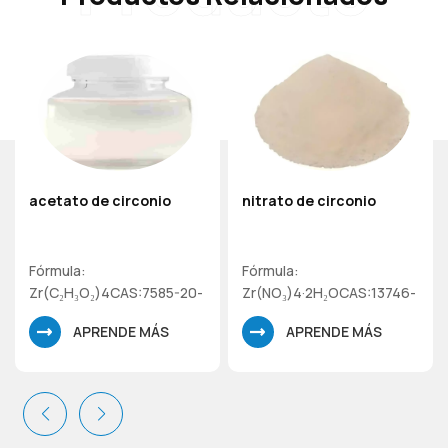
acetato de circonio
nitrato de circonio
Fórmula:
Fórmula:
Zr(C₂H₃O₂)4CAS:7585-20-
Zr(NO₃)4·2H₂OCAS:13746-
8Peso molecular:
89-9Peso molecular:
APRENDE MÁS
APRENDE MÁS
327,4Solución de acetato
375,36Nitrato de
de circonio(IV)
circonio(IV) dihidratado