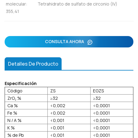
molecular:
Tetrahidrato de sulfato de circonio (IV)
355,41
CONSULTA AHORA
Detalles De Producto
Especificación
Código
ZS
EGZS
ZrO₂ %
≥32
≥32
Ca %
<0,002
<0,0001
Fe %
<0,002
<0,0001
N / A %
<0,001
<0,0001
K %
<0,001
<0,0001
% de Pb
<0,001
<0,0001