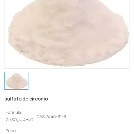
sulfato de circonio
Fórmula:
CAS:7446-31-3
Zr(SO₄)
·4H₂O
2
Peso