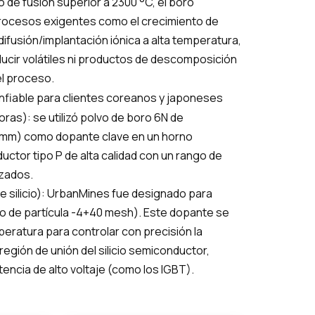
 de fusión superior a 2300 °C, el boro
 procesos exigentes como el crecimiento de
difusión/implantación iónica a alta temperatura,
roducir volátiles ni productos de descomposición
el proceso.
nfiable para clientes coreanos y japoneses
ras): se utilizó polvo de boro 6N de
3 mm) como dopante clave en un horno
ductor tipo P de alta calidad con un rango de
nzados.
e silicio): UrbanMines fue designado para
o de partícula -4+40 mesh). Este dopante se
mperatura para controlar con precisión la
 región de unión del silicio semiconductor,
tencia de alto voltaje (como los IGBT).