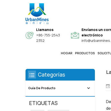
Llamanos
Envíanos un cor
+86-755-2543
electrónico
2352
info@urbanmines
Estás Dentro :
/
Hogar
/
HOGAR
PRODUCTOS
SOLICIT
Polvos Esféricos De Aleación Especial De Alta Gama
Polvos Metálicos Finos De Alta Pureza Y Grado Electrónico
Polvos Funcionales Conductores Compuestos De Núcleo-Corteza
La
Categorías
Guía De Producto
De
ETIQUETAS
de