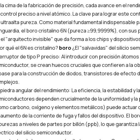
 la cima de la fabricación de precisión, cada avance en el ren
 control preciso a nivel atómico. La clave para lograr este con
 ultraalta pureza. Como material fundamental indispensable par
nguardia, el boro cristalino 6N (pureza ≥99,9999%), con sus 
 el "arquitecto invisible" que da forma a los chips y dispositi
or qué el 6N es cristalino?
boro
¿El "salvavidas" del silicio s
terruptor de tipo P preciso: Al introducir con precisión átomos d
miconductor, se crean huecos cruciales que confieren a la oble
 base para la construcción de diodos, transistores de efecto 
mplejos.
 piedra angular del rendimiento: La eficiencia, la estabilidad y
miconductores dependen crucialmente de la uniformidad y la 
omo carbono, oxígeno y elementos metálicos) puede actuar 
 aumento de la corriente de fuga y fallos del dispositivo. El bor
purezas a niveles de partes por billón (ppb), lo que garantiza 
éctrico del silicio semiconductor.