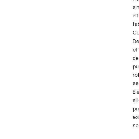
si
in
fa
Co
De
el
de
pu
ro
se
El
si
pr
ex
se