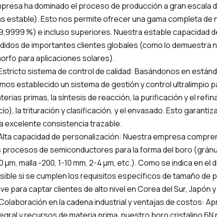
presa ha dominado el proceso de producción a gran escala d
s estable). Esto nos permite ofrecer una gama completa de n
9,9999 %) e incluso superiores. Nuestra estable capacidad 
didos de importantes clientes globales (como lo demuestra 
orfo para aplicaciones solares).
 Estricto sistema de control de calidad: Basándonos en está
mos establecido un sistema de gestión y control ultralimpio p
terias primas, la síntesis de reacción, la purificación y el refin
cío), la trituración y clasificación, y el envasado. Esto garant
a excelente consistencia trazable.
 Alta capacidad de personalización: Nuestra empresa comprend
s procesos de semiconductores para la forma del boro (gránulo
10 μm, malla -200, 1-10 mm, 2-4 μm, etc.). Como se indica en e
sible si se cumplen los requisitos específicos de tamaño de pa
ave para captar clientes de alto nivel en Corea del Sur, Japón y
 Colaboración en la cadena industrial y ventajas de costos: A
tegral y recursos de materia prima, nuestro boro cristalino 6N 