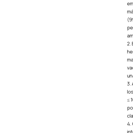
em
má
(9
pe
am
2.
he
ma
va
un
3.
lo
≤ 
po
cl
4.
in