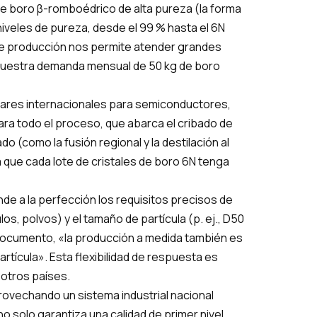
e boro β-romboédrico de alta pureza (la forma
iveles de pureza, desde el 99 % hasta el 6N
de producción nos permite atender grandes
nuestra demanda mensual de 50 kg de boro
ndares internacionales para semiconductores,
ara todo el proceso, que abarca el cribado de
ado (como la fusión regional y la destilación al
iza que cada lote de cristales de boro 6N tenga
e a la perfección los requisitos precisos de
s, polvos) y el tamaño de partícula (p. ej., D50
l documento, «la producción a medida también es
rtícula». Esta flexibilidad de respuesta es
 otros países.
provechando un sistema industrial nacional
no solo garantiza una calidad de primer nivel,