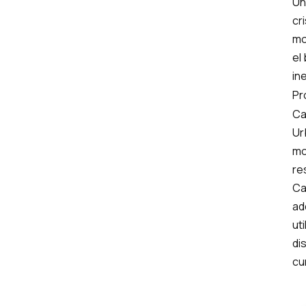
Un
cr
mo
el
in
Pr
Ca
Ur
mo
re
Ca
ad
ut
di
cu