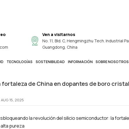
reo
Ven a visitarnos
No. 11, Bld. C, Hengmingzhu Tech. Industrial Pa
Guía De Producto
.com
Guangdong, China
La Fortaleza De China En Dopantes De Boro Cri
Guía De Producto
/
UD
TECNOLOGÍAS
SOSTENIBILIDAD
INFORMACIÓN
SOBRE NOSOTROS
 fortaleza de China en dopantes de boro cristal
AUG 15, 2025
sbloqueando la revolución del silicio semiconductor: la fortal
 alta pureza