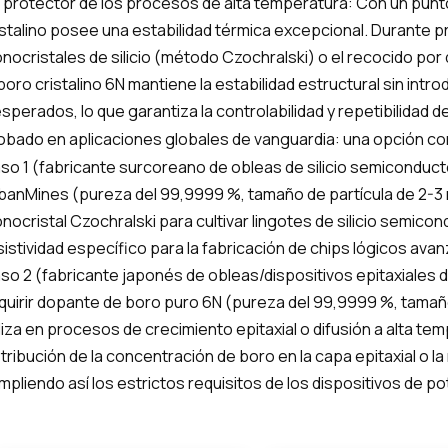
 protector de los procesos de alta temperatura: Con un punto
istalino posee una estabilidad térmica excepcional. Durante
nocristales de silicio (método Czochralski) o el recocido por 
 boro cristalino 6N mantiene la estabilidad estructural sin int
esperados, lo que garantiza la controlabilidad y repetibilidad d
obado en aplicaciones globales de vanguardia: una opción co
so 1 (fabricante surcoreano de obleas de silicio semiconducto
banMines (pureza del 99,9999 %, tamaño de partícula de 2-
nocristal Czochralski para cultivar lingotes de silicio semicon
sistividad específico para la fabricación de chips lógicos ava
so 2 (fabricante japonés de obleas/dispositivos epitaxiales d
quirir dopante de boro puro 6N (pureza del 99,9999 %, tamañ
iliza en procesos de crecimiento epitaxial o difusión a alta te
stribución de la concentración de boro en la capa epitaxial o la
mpliendo así los estrictos requisitos de los dispositivos de po