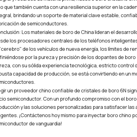
no que también cuenta con una resiliencia superior en la cade
tegral, brindando un soporte de material clave estable, confiabl
bricación de semiconductores.
nclusión: Los materiales de boro de China lideran el desarrollo
sde los procesadores centrales de los teléfonos inteligentes
 "cerebro" de los vehículos de nueva energía, los límites de re
finiéndose por la pureza y precisión de los dopantes de boro cr
reza, con su sólida experiencia tecnológica, estricto control de
busta capacidad de producción, se está convirtiendo en un mot
miconductores.
egir un proveedor chino confiable de cristales de boro 6N signif
licio semiconductor. Con un profundo compromiso con el boro
oducción y las soluciones personalizadas para satisfacer la
igentes. ¡Contáctenos hoy mismo para inyectar boro chino pote
miconductor de vanguardia!