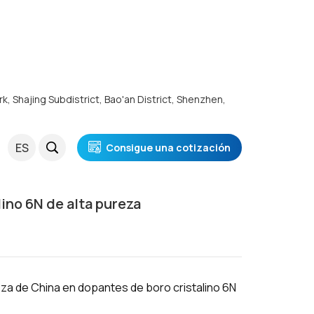
rk, Shajing Subdistrict, Bao'an District, Shenzhen,
stalino 6N De Alta Pureza
ES
Consigue una cotización
ino 6N de alta pureza
eza de China en dopantes de boro cristalino 6N