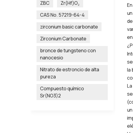
ZBC
Zr(Hf)O₂
En
un
CAS No. 57219-64-4
de
zirconium basic carbonate
va
en
Zirconium Carbonate
¿P
bronce de tungsteno con
In
nanocesio
se
Nitrato de estroncio de alta
la
pureza
co
La
Compuesto químico
se
Sr(NO3)2
(c
un
im
el