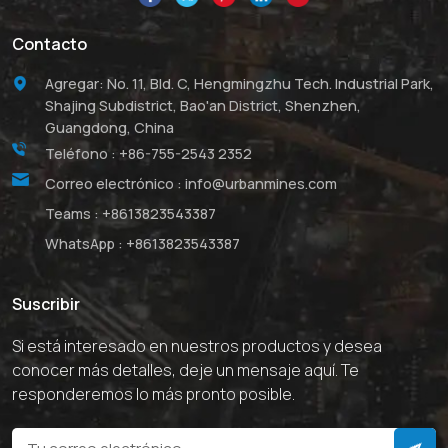
Contacto
Agregar: No. 11, Bld. C, Hengmingzhu Tech. Industrial Park,
Shajing Subdistrict, Bao'an District, Shenzhen,
Guangdong, China
Teléfono :
+86-755-2543 2352
Correo electrónico :
info@urbanmines.com
Teams :
+8613823543387
WhatsApp :
+8613823543387
Suscribir
Si está interesado en nuestros productos y desea
conocer más detalles, deje un mensaje aquí. Te
responderemos lo más pronto posible.