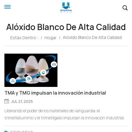
Alóxido Blanco De Alta Calidad
Alóxido Blanco De Alta Calidad
Estás Dentro :
/
Hogar
/
TMA y TMG impulsan la innovación industrial
JUL 21, 2025
Liberando el poder de los materiales de vanguardia: el
trimetilaluminio y el trimetilgalio impulsan la innovación industrial.
En el rápido desarrollo de las industrias globales de manufactura y
electrónica de alta gama, el trimetilaluminio (TMA, Al(CH₃)₃) y el