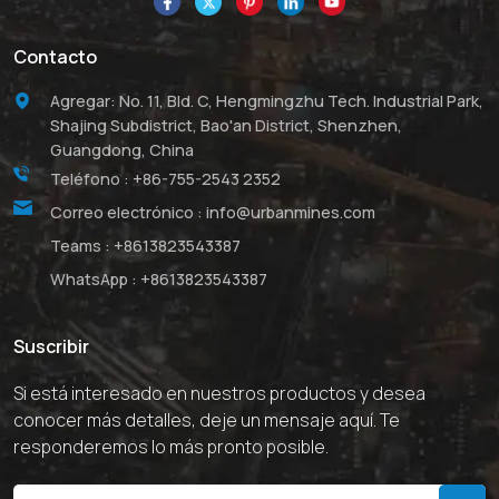
Contacto
Agregar: No. 11, Bld. C, Hengmingzhu Tech. Industrial Park,
Shajing Subdistrict, Bao'an District, Shenzhen,
Guangdong, China
Teléfono :
+86-755-2543 2352
Correo electrónico :
info@urbanmines.com
Teams :
+8613823543387
WhatsApp :
+8613823543387
Suscribir
Si está interesado en nuestros productos y desea
conocer más detalles, deje un mensaje aquí. Te
responderemos lo más pronto posible.