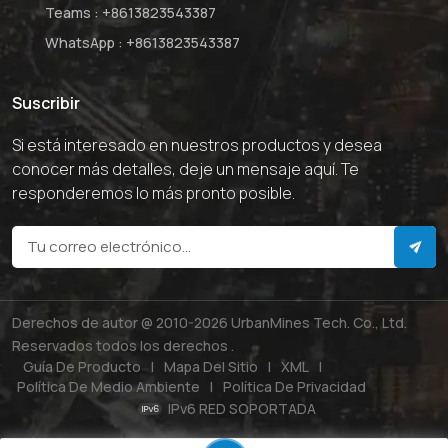
Teams :
+8613823543387
WhatsApp :
+8613823543387
Suscribir
Si está interesado en nuestros productos y desea
conocer más detalles, deje un mensaje aquí. Te
responderemos lo más pronto posible.
Derechos de autor @ 2010-2026 UrbanMines Tech. Co., Ltd.
Reservados todos los derechos .
Guía De Producto
|
Mapa Del Sitio
|
XML
|
Política De Medio Ambiente
|
Política De Privacidad
IPv6 RED SOPORTADA