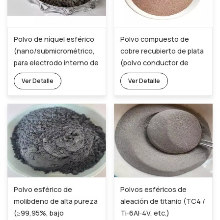
Polvo de níquel esférico
Polvo compuesto de
(nano/submicrométrico,
cobre recubierto de plata
para electrodo interno de
(polvo conductor de
MLCC)
núcleo-capa)
Ver Detalle
Ver Detalle
Polvo esférico de
Polvos esféricos de
molibdeno de alta pureza
aleación de titanio (TC4 /
(≥99,95%, bajo
Ti‑6Al‑4V, etc.)